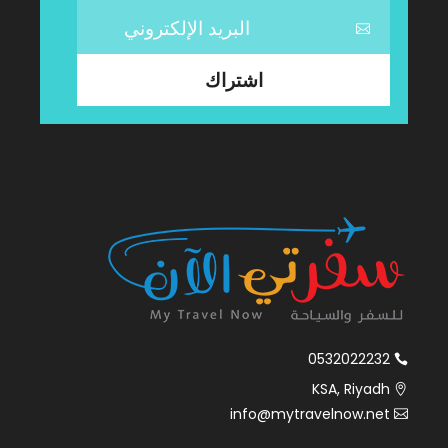
0532022232
KSA, Riyadh
info@mytravelnow.net