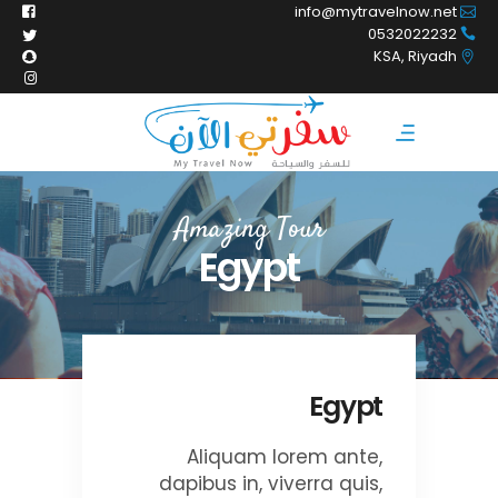
info@mytravelnow.net
0532022232
KSA, Riyadh
Amazing Tour
Egypt
Egypt
Aliquam lorem ante,
dapibus in, viverra quis,