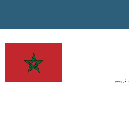
2
,
مقيم